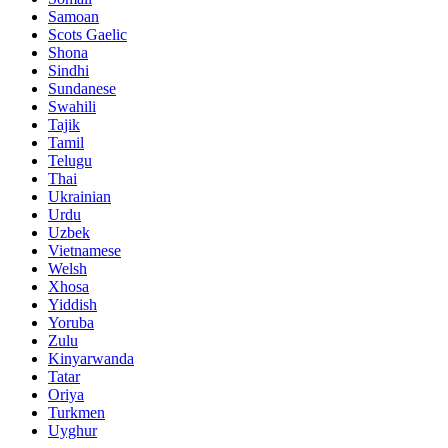
Samoan
Scots Gaelic
Shona
Sindhi
Sundanese
Swahili
Tajik
Tamil
Telugu
Thai
Ukrainian
Urdu
Uzbek
Vietnamese
Welsh
Xhosa
Yiddish
Yoruba
Zulu
Kinyarwanda
Tatar
Oriya
Turkmen
Uyghur