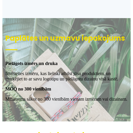
Paplātes un uzmavu iepakojums
Pielāgots izmērs un druka
Izvēlieties izmēru, kas lieliski atbilst jūsu produktiem, un
marķējiet to ar savu logotipu un pielāgotu dizainu visā kastē.
MOQ no 300 vienībām
Minimums sākot no 300 vienībām vienam izmēram vai dizainam.