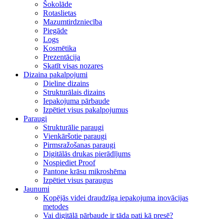
Šokolāde
Rotaslietas
Mazumtirdzniecība
Piegāde
Logs
Kosmētika
Prezentācija
Skatīt visas nozares
Dizaina pakalpojumi
Dieline dizains
Strukturālais dizains
Iepakojuma pārbaude
Izpētiet visus pakalpojumus
Paraugi
Strukturālie paraugi
Vienkāršotie paraugi
Pirmsražošanas paraugi
Digitālās drukas pierādījums
Nospiediet Proof
Pantone krāsu mikroshēma
Izpētiet visus paraugus
Jaunumi
Kopējās videi draudzīga iepakojuma inovācijas
metodes
Vai digitālā pārbaude ir tāda pati kā presē?