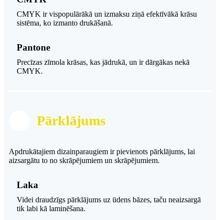
CMYK ir vispopulārākā un izmaksu ziņā efektīvākā krāsu
sistēma, ko izmanto drukāšanā.
Pantone
Precīzas zīmola krāsas, kas jādrukā, un ir dārgākas nekā
CMYK.
Pārklājums
Apdrukātajiem dizainparaugiem ir pievienots pārklājums, lai
aizsargātu to no skrāpējumiem un skrāpējumiem.
Laka
Videi draudzīgs pārklājums uz ūdens bāzes, taču neaizsargā
tik labi kā laminēšana.