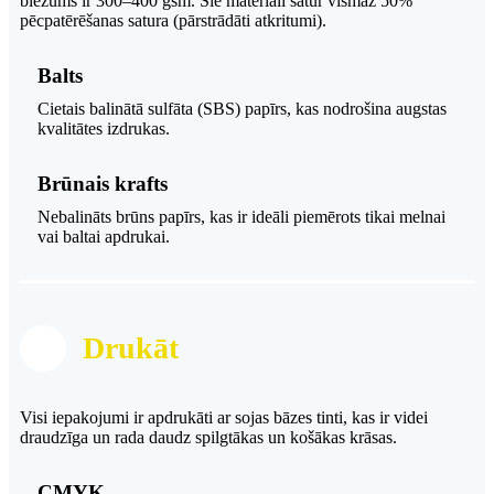
biezums ir 300–400 gsm. Šie materiāli satur vismaz 50%
pēcpatērēšanas satura (pārstrādāti atkritumi).
Balts
Cietais balinātā sulfāta (SBS) papīrs, kas nodrošina augstas
kvalitātes izdrukas.
Brūnais krafts
Nebalināts brūns papīrs, kas ir ideāli piemērots tikai melnai
vai baltai apdrukai.
Drukāt
Visi iepakojumi ir apdrukāti ar sojas bāzes tinti, kas ir videi
draudzīga un rada daudz spilgtākas un košākas krāsas.
CMYK