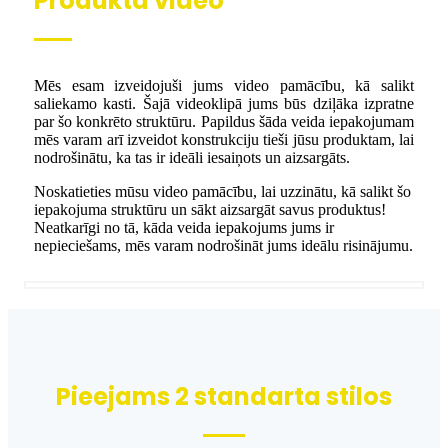
Produkta video
Mēs esam izveidojuši jums video pamācību, kā salikt
saliekamo kasti. Šajā videoklipā jums būs dziļāka izpratne
par šo konkrēto struktūru. Papildus šāda veida iepakojumam
mēs varam arī izveidot konstrukciju tieši jūsu produktam, lai
nodrošinātu, ka tas ir ideāli iesaiņots un aizsargāts.
Noskatieties mūsu video pamācību, lai uzzinātu, kā salikt šo
iepakojuma struktūru un sākt aizsargāt savus produktus!
Neatkarīgi no tā, kāda veida iepakojums jums ir
nepieciešams, mēs varam nodrošināt jums ideālu risinājumu.
Pieejams 2 standarta stilos