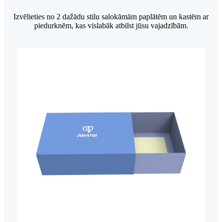
Izvēlieties no 2 dažādu stilu salokāmām paplātēm un kastēm ar
piedurknēm, kas vislabāk atbilst jūsu vajadzībām.