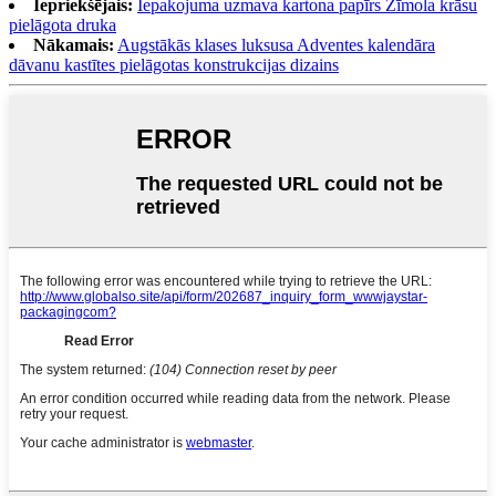
Iepriekšējais:
Iepakojuma uzmava kartona papīrs Zīmola krāsu
pielāgota druka
Nākamais:
Augstākās klases luksusa Adventes kalendāra
dāvanu kastītes pielāgotas konstrukcijas dizains