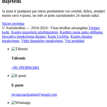
Biļeteni
Ja jums ir jautājumi par mūsu produktiem vai cenrādi, lūdzu, atstājiet
mums savu e-pastu, un mēs ar jums sazināsimies 24 stundu laikā.
Sāciet projektu
© Autortiesības — 2010-2024 : Visas tiesības aizsargātas.
Vietnes
karte
,
Kastes mazajiem uzņēmumiem
,
Kastītes pasta paku sūtīšanai
,
Inovatīvs iepakojuma dizains
,
Kaste Gofrēta
,
Kastes dizaina
iepakojums
,
Videi draudzīgs iepakojums
,
Visi produkti
Tālrunis
+86 18938663481
E-pasts
jaystar.packaging@gmail.com