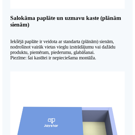
Salokāma paplāte un uzmavu kaste (plānām
sienām)
Iekšējā paplāte ir veidota ar standarta (plānām) sienām,
nodrošinot vairāk vietas vieglu izstrādājumu vai dažādu
produktu, piemēram, piederumu, glabāšanai.
Piezīme: šai kastītei ir nepieciešama montāža.