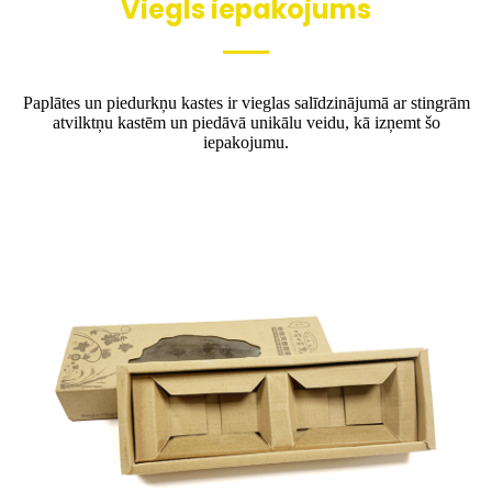
Viegls iepakojums
Paplātes un piedurkņu kastes ir vieglas salīdzinājumā ar stingrām
atvilktņu kastēm un piedāvā unikālu veidu, kā izņemt šo
iepakojumu.