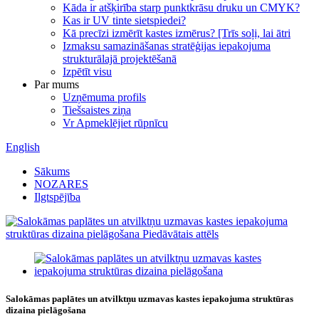
Kāda ir atšķirība starp punktkrāsu druku un CMYK?
Kas ir UV tinte sietspiedei?
Kā precīzi izmērīt kastes izmērus? [Trīs soļi, lai ātri
Izmaksu samazināšanas stratēģijas iepakojuma
strukturālajā projektēšanā
Izpētīt visu
Par mums
Uzņēmuma profils
Tiešsaistes ziņa
Vr Apmeklējiet rūpnīcu
English
Sākums
NOZARES
Ilgtspējība
Salokāmas paplātes un atvilktņu uzmavas kastes iepakojuma struktūras
dizaina pielāgošana