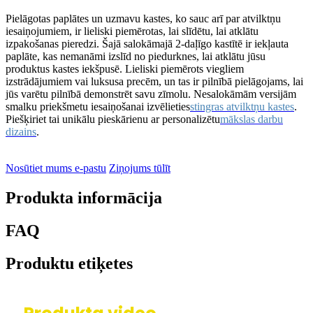
Pielāgotas paplātes un uzmavu kastes, ko sauc arī par atvilktņu
iesaiņojumiem, ir lieliski piemērotas, lai slīdētu, lai atklātu
izpakošanas pieredzi. Šajā salokāmajā 2-daļīgo kastītē ir iekļauta
paplāte, kas nemanāmi izslīd no piedurknes, lai atklātu jūsu
produktus kastes iekšpusē. Lieliski piemērots viegliem
izstrādājumiem vai luksusa precēm, un tas ir pilnībā pielāgojams, lai
jūs varētu pilnībā demonstrēt savu zīmolu. Nesalokāmām versijām
smalku priekšmetu iesaiņošanai izvēlieties
stingras atvilktņu kastes
.
Piešķiriet tai unikālu pieskārienu ar personalizētu
mākslas darbu
dizains
.
Nosūtiet mums e-pastu
Ziņojums tūlīt
Produkta informācija
FAQ
Produktu etiķetes