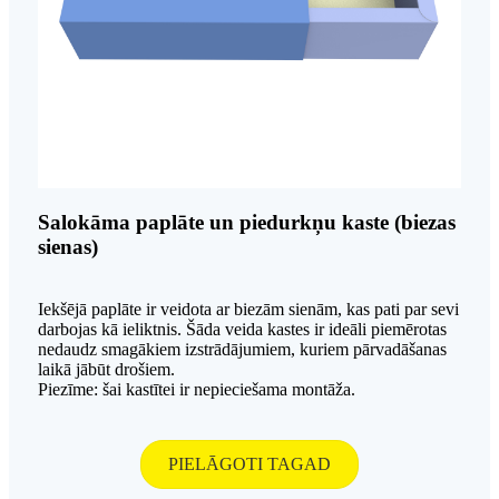
Salokāma paplāte un piedurkņu kaste (biezas
sienas)
Iekšējā paplāte ir veidota ar biezām sienām, kas pati par sevi
darbojas kā ieliktnis. Šāda veida kastes ir ideāli piemērotas
nedaudz smagākiem izstrādājumiem, kuriem pārvadāšanas
laikā jābūt drošiem.
Piezīme: šai kastītei ir nepieciešama montāža.
PIELĀGOTI TAGAD