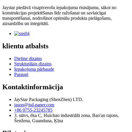
Jaystar piedāvā visaptverošu iepakojuma risinājumu, sākot no
konstrukcijas projektēšanas līdz ražošanai un savlaicīgai
transportēšanai, nodrošinot optimālu produkta pielāgošanu,
aizsardzību un integritāti.
klientu atbalsts
Dieline dizains
Strukturālais dizains
Iepakojuma pārbaude
Paraugi
Kontaktinformācija
JayStar Packaging (ShenZhen) LTD.
jason@jsd-paper.com
+86 0755-23245785
3. stāvs, ēka C, Huichao industriālā zona, Bao'an rajons,
Šenžena, Guanduna, Ķīna