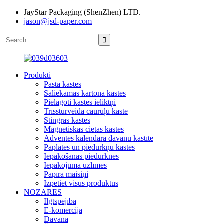
JayStar Packaging (ShenZhen) LTD.
jason@jsd-paper.com
Produkti
Pasta kastes
Saliekamās kartona kastes
Pielāgoti kastes ieliktņi
Trīsstūrveida cauruļu kaste
Stingras kastes
Magnētiskās cietās kastes
Adventes kalendāra dāvanu kastīte
Paplātes un piedurkņu kastes
Iepakošanas piedurknes
Iepakojuma uzlīmes
Papīra maisiņi
Izpētiet visus produktus
NOZARES
Ilgtspējība
E-komercija
Dāvana