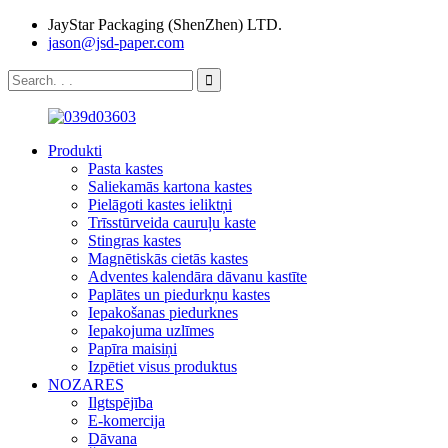
JayStar Packaging (ShenZhen) LTD.
jason@jsd-paper.com
Produkti
Pasta kastes
Saliekamās kartona kastes
Pielāgoti kastes ieliktņi
Trīsstūrveida cauruļu kaste
Stingras kastes
Magnētiskās cietās kastes
Adventes kalendāra dāvanu kastīte
Paplātes un piedurkņu kastes
Iepakošanas piedurknes
Iepakojuma uzlīmes
Papīra maisiņi
Izpētiet visus produktus
NOZARES
Ilgtspējība
E-komercija
Dāvana