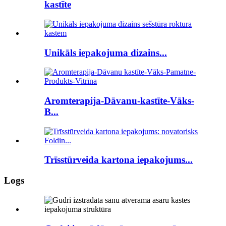
kastīte
Unikāls iepakojuma dizains...
Aromterapija-Dāvanu-kastīte-Vāks-
B...
Trīsstūrveida kartona iepakojums...
Logs