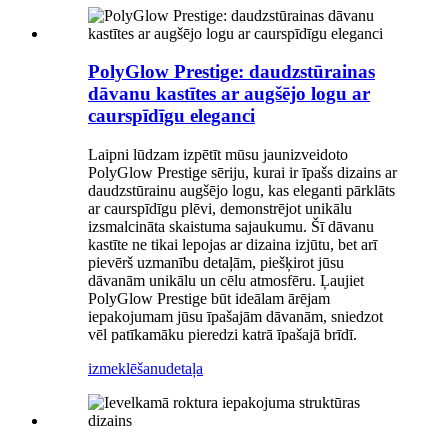
PolyGlow Prestige: daudzstūrainas
dāvanu kastītes ar augšējo logu ar
caurspīdīgu eleganci
Laipni lūdzam izpētīt mūsu jaunizveidoto
PolyGlow Prestige sēriju, kurai ir īpašs dizains ar
daudzstūrainu augšējo logu, kas eleganti pārklāts
ar caurspīdīgu plēvi, demonstrējot unikālu
izsmalcināta skaistuma sajaukumu. Šī dāvanu
kastīte ne tikai lepojas ar dizaina izjūtu, bet arī
pievērš uzmanību detaļām, piešķirot jūsu
dāvanām unikālu un cēlu atmosfēru. Ļaujiet
PolyGlow Prestige būt ideālam ārējam
iepakojumam jūsu īpašajām dāvanām, sniedzot
vēl patīkamāku pieredzi katrā īpašajā brīdī.
izmeklēšanu
detaļa