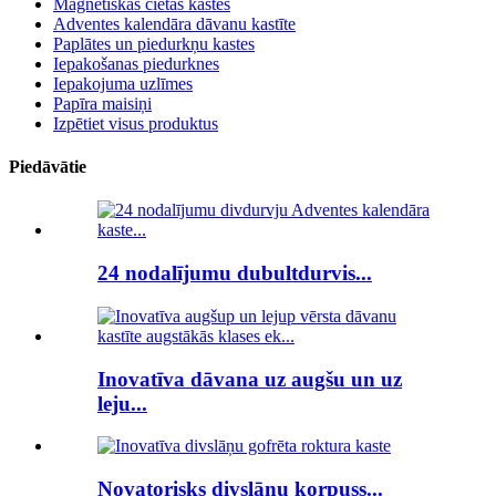
Magnētiskās cietās kastes
Adventes kalendāra dāvanu kastīte
Paplātes un piedurkņu kastes
Iepakošanas piedurknes
Iepakojuma uzlīmes
Papīra maisiņi
Izpētiet visus produktus
Piedāvātie
24 nodalījumu dubultdurvis...
Inovatīva dāvana uz augšu un uz
leju...
Novatorisks divslāņu korpuss...