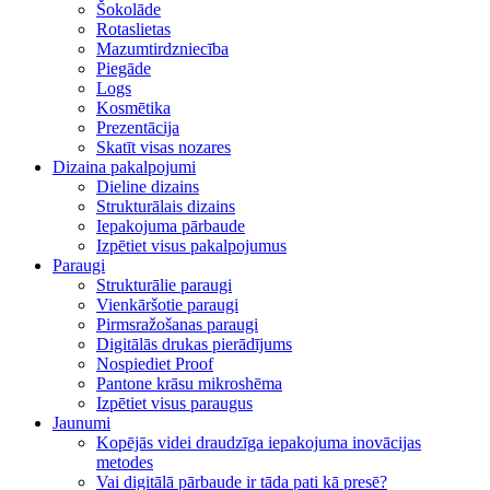
Šokolāde
Rotaslietas
Mazumtirdzniecība
Piegāde
Logs
Kosmētika
Prezentācija
Skatīt visas nozares
Dizaina pakalpojumi
Dieline dizains
Strukturālais dizains
Iepakojuma pārbaude
Izpētiet visus pakalpojumus
Paraugi
Strukturālie paraugi
Vienkāršotie paraugi
Pirmsražošanas paraugi
Digitālās drukas pierādījums
Nospiediet Proof
Pantone krāsu mikroshēma
Izpētiet visus paraugus
Jaunumi
Kopējās videi draudzīga iepakojuma inovācijas
metodes
Vai digitālā pārbaude ir tāda pati kā presē?