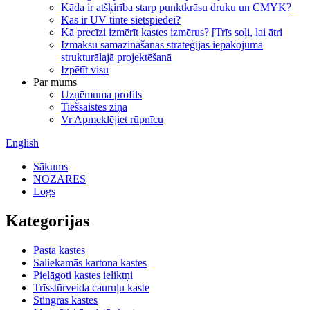
Kāda ir atšķirība starp punktkrāsu druku un CMYK?
Kas ir UV tinte sietspiedei?
Kā precīzi izmērīt kastes izmērus? [Trīs soļi, lai ātri
Izmaksu samazināšanas stratēģijas iepakojuma
strukturālajā projektēšanā
Izpētīt visu
Par mums
Uzņēmuma profils
Tiešsaistes ziņa
Vr Apmeklējiet rūpnīcu
English
Sākums
NOZARES
Logs
Kategorijas
Pasta kastes
Saliekamās kartona kastes
Pielāgoti kastes ieliktņi
Trīsstūrveida cauruļu kaste
Stingras kastes