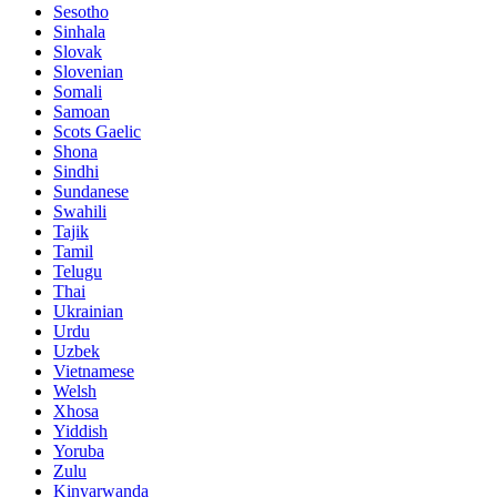
Sesotho
Sinhala
Slovak
Slovenian
Somali
Samoan
Scots Gaelic
Shona
Sindhi
Sundanese
Swahili
Tajik
Tamil
Telugu
Thai
Ukrainian
Urdu
Uzbek
Vietnamese
Welsh
Xhosa
Yiddish
Yoruba
Zulu
Kinyarwanda