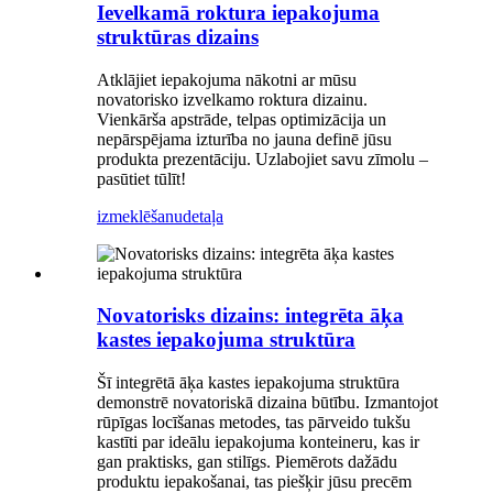
Ievelkamā roktura iepakojuma
struktūras dizains
Atklājiet iepakojuma nākotni ar mūsu
novatorisko izvelkamo roktura dizainu.
Vienkārša apstrāde, telpas optimizācija un
nepārspējama izturība no jauna definē jūsu
produkta prezentāciju. Uzlabojiet savu zīmolu –
pasūtiet tūlīt!
izmeklēšanu
detaļa
Novatorisks dizains: integrēta āķa
kastes iepakojuma struktūra
Šī integrētā āķa kastes iepakojuma struktūra
demonstrē novatoriskā dizaina būtību. Izmantojot
rūpīgas locīšanas metodes, tas pārveido tukšu
kastīti par ideālu iepakojuma konteineru, kas ir
gan praktisks, gan stilīgs. Piemērots dažādu
produktu iepakošanai, tas piešķir jūsu precēm