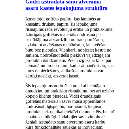
Gudri izstrādāta sānu atveramā
asaru kastes iepakojuma struktūra
Izmantojot gofrēto papīru, kas laminēts ar
krāsainu drukātu papīru, šis iepakojuma
risinājums rada revolūciju ērtībā un praktiskumā.
Izturīgais gofrētais materiāls nodrošina jūsu
izstrādājuma aizsardzību un transportēšanu,
uzlabojot atvēršanas mehānismu, lai atvēršana
būtu bez piepūles. Vienkārši noplēsiet kastīti no
sāniem, nodrošinot tiešu piekļuvi vajadzīgajam
produktu daudzumam. Preču izgūšana kļūst par
nemanāmu procesu, un, kad esat paņēmis to, kas
jums nepieciešams, atlikušos produktus var
kārtīgi noslēgt, aizverot kastīti.
Šis iepakojums nodrošina ne tikai lietotājam
draudzīgu un praktisku risinājumu, bet arī uzlabo
kopējo klientu pieredzi. Videi draudzīgais
gofrētais materiāls uzsver mūsu apņemšanos
nodrošināt ilgtspējību, nodrošinot, ka jūsu
produkts tiek ne tikai efektīvi demonstrēts, bet arī
iepakots atbildīgi. Uzlabojiet savu zīmolu ar
ģeniāli izstrādāto sānu atveramo asaru kārbu,
kurā funkcionalitāte satiekas ar inovācijām.