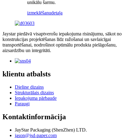
unikālu šarmu.
izmeklēšanu
detaļa
Jaystar piedāvā visaptverošu iepakojuma risinājumu, sākot no
konstrukcijas projektēšanas līdz ražošanai un savlaicīgai
transportēšanai, nodrošinot optimālu produkta pielāgošanu,
aizsardzību un integritāti.
klientu atbalsts
Dieline dizains
Strukturālais dizains
Iepakojuma pārbaude
Paraugi
Kontaktinformācija
JayStar Packaging (ShenZhen) LTD.
jason@jsd-paper.com