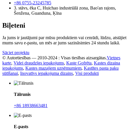
+86 0755-23245785
3. stāvs, ēka C, Huichao industriālā zona, Bao'an rajons,
Šenžena, Guanduna, Ķīna
Biļeteni
Ja jums ir jautājumi par mūsu produktiem vai cenrādi, lūdzu, atstājiet
mums savu e-pastu, un mēs ar jums sazināsimies 24 stundu laikā.
Sāciet projektu
© Autortiesības — 2010-2024 : Visas tiesības aizsargātas.
Vietnes
karte
,
Videi draudzīgs iepakojums
,
Kaste Gofrēta
,
Kastes dizaina
iepakojums
,
Kastes mazajiem uzņēmumiem
,
Kastītes pasta paku
sūtīšanai
,
Inovatīvs iepakojuma dizains
,
Visi produkti
Tālrunis
+86 18938663481
E-pasts