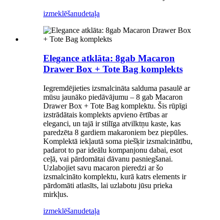
izmeklēšanu
detaļa
Elegance atklāta: 8gab Macaron
Drawer Box + Tote Bag komplekts
Iegremdējieties izsmalcināta salduma pasaulē ar
mūsu jaunāko piedāvājumu – 8 gab Macaron
Drawer Box + Tote Bag komplektu. Šis rūpīgi
izstrādātais komplekts apvieno ērtības ar
eleganci, un tajā ir stilīga atvilktņu kaste, kas
paredzēta 8 gardiem makaroniem bez piepūles.
Komplektā iekļautā soma piešķir izsmalcinātību,
padarot to par ideālu kompanjonu dabai, esot
ceļā, vai pārdomātai dāvanu pasniegšanai.
Uzlabojiet savu macaron pieredzi ar šo
izsmalcināto komplektu, kurā katrs elements ir
pārdomāti atlasīts, lai uzlabotu jūsu prieka
mirkļus.
izmeklēšanu
detaļa